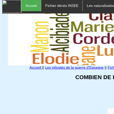
Accueil
Fichier décès INSEE
Les naturalisatio
Accueil
||
Les réfugiés de la guerre d'Espagne
||
Fic
COMBIEN DE