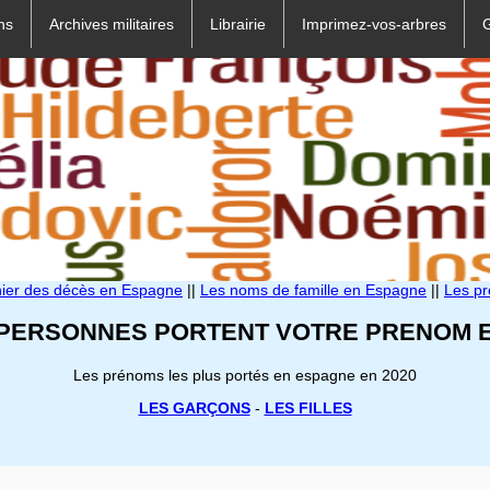
ns
Archives militaires
Librairie
Imprimez-vos-arbres
hier des décès en Espagne
||
Les noms de famille en Espagne
||
Les p
 PERSONNES PORTENT VOTRE PRENOM E
Les prénoms les plus portés en espagne en 2020
LES GARÇONS
-
LES FILLES