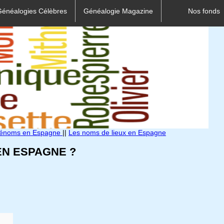
Généalogies Célèbres
Généalogie Magazine
Nos fonds
rénoms en Espagne
||
Les noms de lieux en Espagne
N ESPAGNE ?