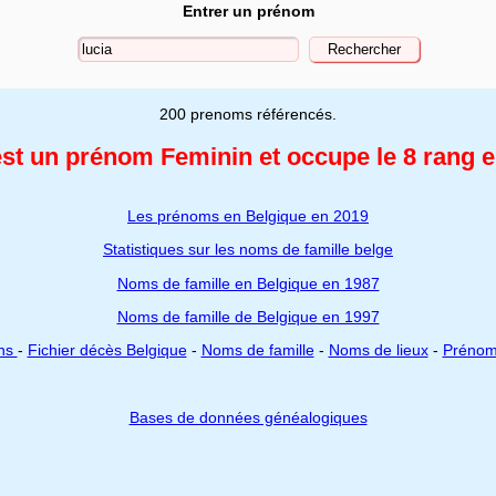
Entrer un prénom
200 prenoms référencés.
est un prénom Feminin
et occupe le 8 rang 
Les prénoms en Belgique en 2019
Statistiques sur les noms de famille belge
Noms de famille en Belgique en 1987
Noms de famille de Belgique en 1997
ons
-
Fichier décès Belgique
-
Noms de famille
-
Noms de lieux
-
Préno
Bases de données généalogiques