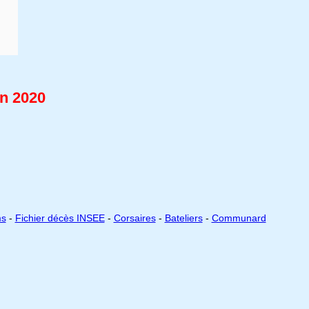
en 2020
ms
-
Fichier décès INSEE
-
Corsaires
-
Bateliers
-
Communard