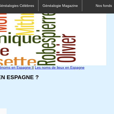
Généalogies Célèbres
Généalogie Magazine
Nos fonds
rénoms en Espagne
||
Les noms de lieux en Espagne
N ESPAGNE ?