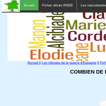
Accueil
Fichier décès INSEE
Les naturalisatio
Accueil
||
Les réfugiés de la guerre d'Espagne
||
Fic
COMBIEN DE