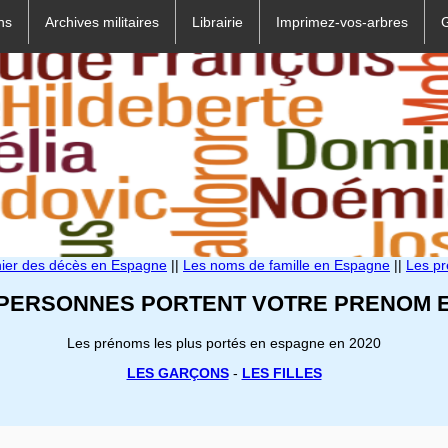
ns
Archives militaires
Librairie
Imprimez-vos-arbres
hier des décès en Espagne
||
Les noms de famille en Espagne
||
Les p
 PERSONNES PORTENT VOTRE PRENOM E
Les prénoms les plus portés en espagne en 2020
LES GARÇONS
-
LES FILLES