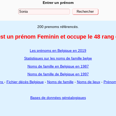
Entrer un prénom
200 prenoms référencés.
est un prénom Feminin
et occupe le 48 rang
Les prénoms en Belgique en 2019
Statistiques sur les noms de famille belge
Noms de famille en Belgique en 1987
Noms de famille de Belgique en 1997
ons
-
Fichier décès Belgique
-
Noms de famille
-
Noms de lieux
-
Préno
Bases de données généalogiques