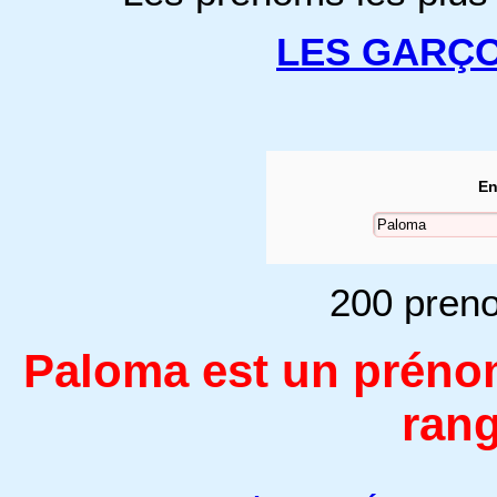
LES GARÇ
En
200 preno
Paloma est un préno
rang