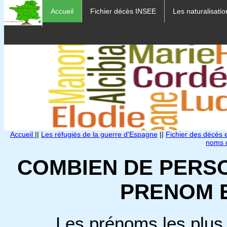
Accueil
Fichier décès INSEE
Les naturalisatio
Accueil
||
Les réfugiés de la guerre d'Espagne
||
Fichier des décès
noms d
COMBIEN DE PERS
PRENOM 
Les prénoms les plus