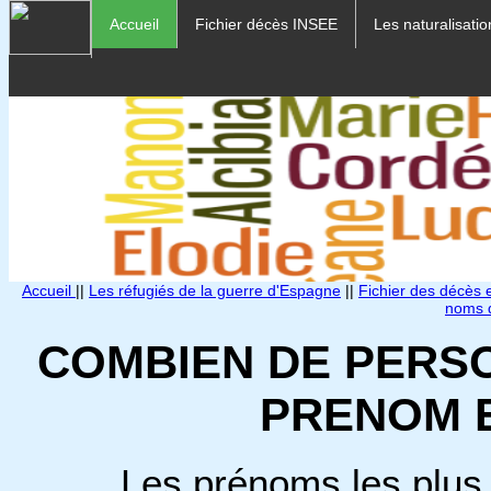
Accueil
Fichier décès INSEE
Les naturalisatio
Accueil
||
Les réfugiés de la guerre d'Espagne
||
Fichier des décès
noms d
COMBIEN DE PERS
PRENOM 
Les prénoms les plus