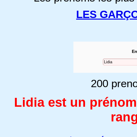
LES GARÇ
En
200 preno
Lidia est un préno
rang