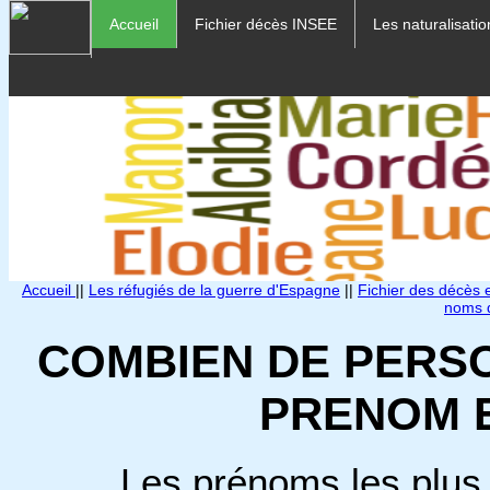
Accueil
Fichier décès INSEE
Les naturalisatio
Accueil
||
Les réfugiés de la guerre d'Espagne
||
Fichier des décès
noms d
COMBIEN DE PERS
PRENOM 
Les prénoms les plus