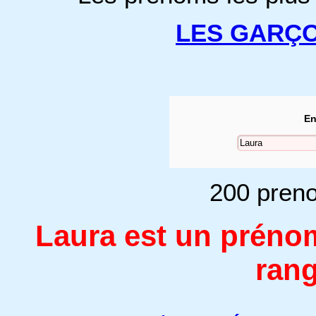
LES GARÇ
En
200 preno
Laura est un préno
rang