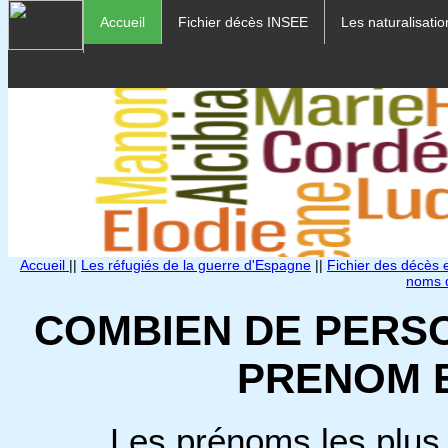
Accueil
Fichier décès INSEE
Les naturalisatio
Accueil
||
Les réfugiés de la guerre d'Espagne
||
Fichier des décès
noms d
COMBIEN DE PERS
PRENOM 
Les prénoms les plus