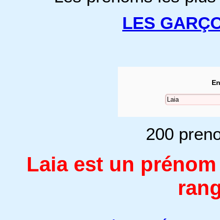
LES GARÇ
En
200 preno
Laia est un prénom
rang