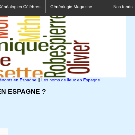
Généalogies Célèbres
Généalogie Magazine
Nos fonds
rénoms en Espagne
||
Les noms de lieux en Espagne
N ESPAGNE ?