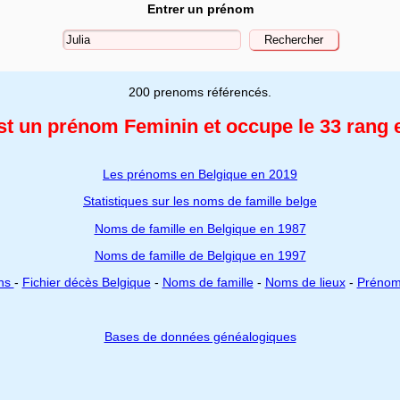
Entrer un prénom
200 prenoms référencés.
est un prénom Feminin
et occupe le 33 rang 
Les prénoms en Belgique en 2019
Statistiques sur les noms de famille belge
Noms de famille en Belgique en 1987
Noms de famille de Belgique en 1997
ons
-
Fichier décès Belgique
-
Noms de famille
-
Noms de lieux
-
Préno
Bases de données généalogiques