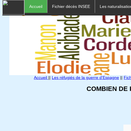
Accueil
Fichier décès INSEE
Les naturalisatio
Accueil
||
Les réfugiés de la guerre d'Espagne
||
Fic
COMBIEN DE