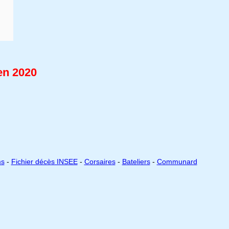
en 2020
ms
-
Fichier décès INSEE
-
Corsaires
-
Bateliers
-
Communard