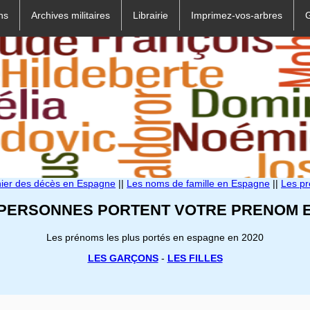
ns
Archives militaires
Librairie
Imprimez-vos-arbres
hier des décès en Espagne
||
Les noms de famille en Espagne
||
Les p
 PERSONNES PORTENT VOTRE PRENOM E
Les prénoms les plus portés en espagne en 2020
LES GARÇONS
-
LES FILLES