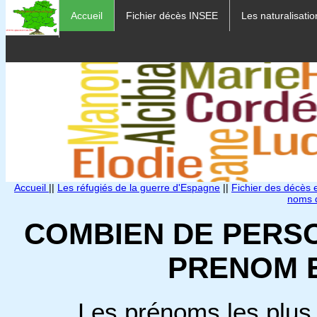
Accueil
Fichier décès INSEE
Les naturalisatio
Accueil
||
Les réfugiés de la guerre d'Espagne
||
Fichier des décès
noms d
COMBIEN DE PERS
PRENOM 
Les prénoms les plus