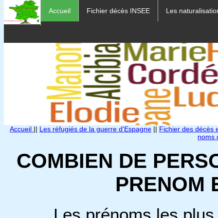
Accueil
Fichier décès INSEE
Les naturalisatio
Accueil
||
Les réfugiés de la guerre d'Espagne
||
Fichier des décès
noms d
COMBIEN DE PERS
PRENOM 
Les prénoms les plus