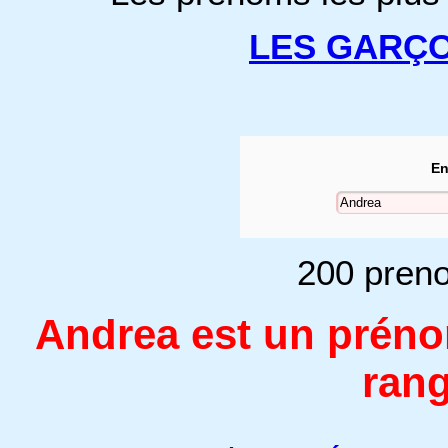
LES GARÇ
En
200 preno
Andrea est un prén
rang