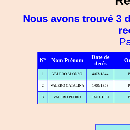
Ré
Nous avons trouvé 3 d
re
Pa
Date de
N°
Nom Prénom
Or
decès
1
VALERO ALONSO
4/03/1844
P
2
VALERO CATALINA
1/09/1858
P
3
VALERO PEDRO
13/01/1861
P