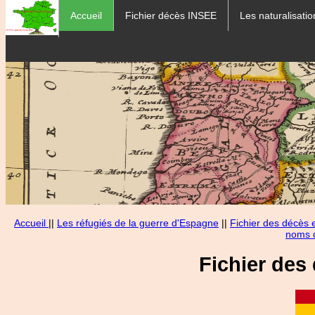
Accueil
Fichier décès INSEE
Les naturalisatio
Accueil
||
Les réfugiés de la guerre d'Espagne
||
Fichier des décès
noms d
Fichier des