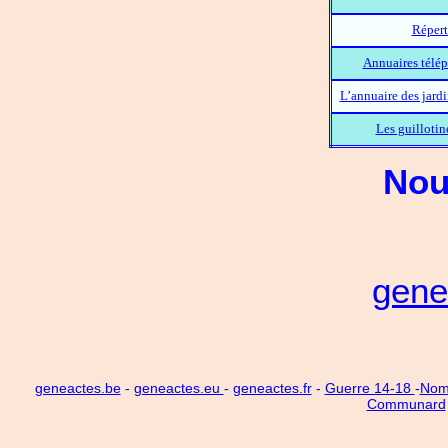
Répert
Annuaires télép
L’annuaire des jard
Les guillotin
Nou
gene
geneactes.be
-
geneactes.eu
-
geneactes.fr
-
Guerre 14-18
-
Noms
Communard