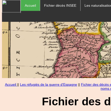
Accueil
Fichier décès INSEE
Les naturalisatio
Accueil
||
Les réfugiés de la guerre d'Espagne
||
Fichier des décès
noms d
Fichier des 