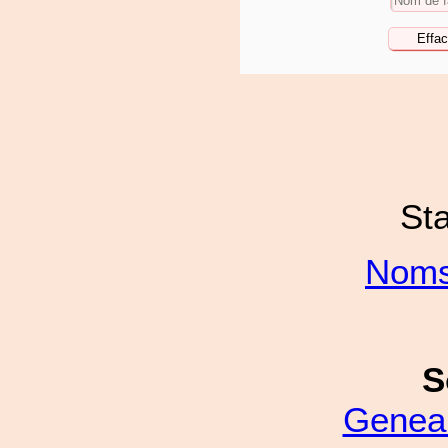
Sta
Noms
S
Genea