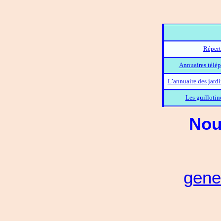
Répert
Annuaires télép
L’annuaire des jard
Les guillotin
Nou
gene