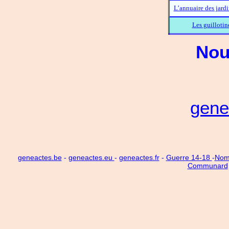
L’annuaire des jard
Les guillotin
Nou
gene
geneactes.be
-
geneactes.eu
-
geneactes.fr
-
Guerre 14-18
-
Noms
Communard