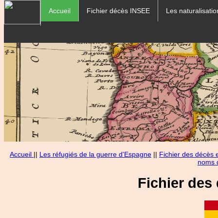
Accueil
Fichier décès INSEE
Les naturalisatio
Accueil
||
Les réfugiés de la guerre d'Espagne
||
Fichier des décès
noms d
Fichier des