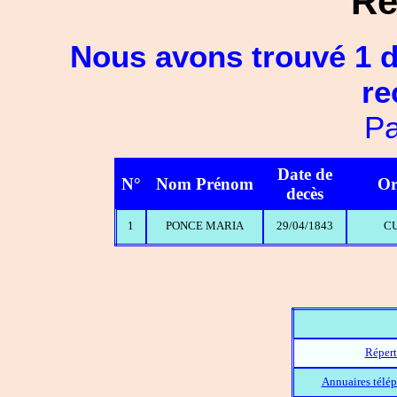
Ré
Nous avons trouvé 1 d
re
Pa
Date de
N°
Nom Prénom
Or
decès
1
PONCE MARIA
29/04/1843
C
Répert
Annuaires télép