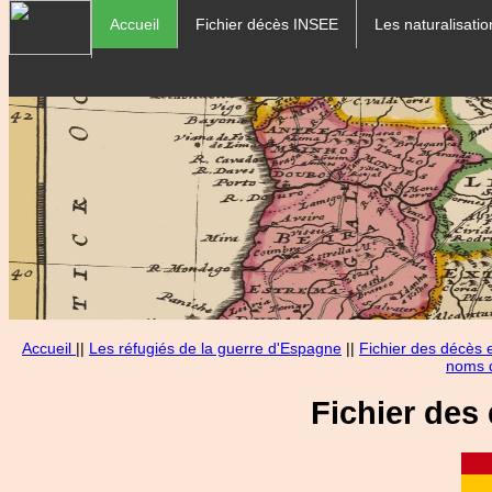
Accueil
Fichier décès INSEE
Les naturalisatio
Accueil
||
Les réfugiés de la guerre d'Espagne
||
Fichier des décès
noms d
Fichier des