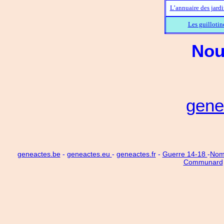
L’annuaire des jard
Les guillotin
Nou
gene
geneactes.be
-
geneactes.eu
-
geneactes.fr
-
Guerre 14-18
-
Noms
Communard