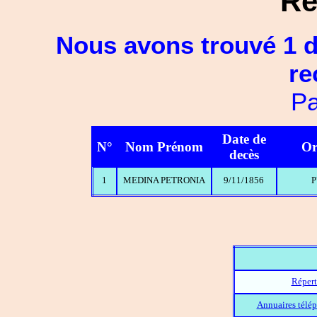
Ré
Nous avons trouvé 1 d
re
Pa
Date de
N°
Nom Prénom
Or
decès
1
MEDINA PETRONIA
9/11/1856
P
Répert
Annuaires télép