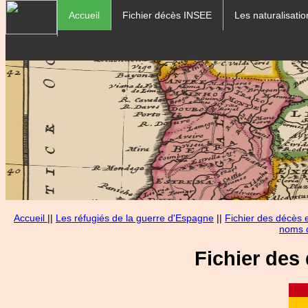
Accueil
Fichier décès INSEE
Les naturalisatio
Accueil
||
Les réfugiés de la guerre d'Espagne
||
Fichier des décès
noms d
Fichier des