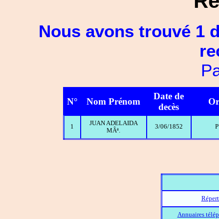
Ré
Nous avons trouvé 1 d
re
Pa
Date de
N°
Nom Prénom
Or
decès
JUAN ADELAIDA
1
3/06/1852
P
MÂª.
Répert
Annuaires télép