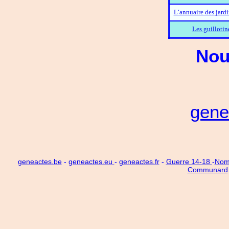
L’annuaire des jard
Les guillotin
Nou
gene
geneactes.be
-
geneactes.eu
-
geneactes.fr
-
Guerre 14-18
-
Noms
Communard