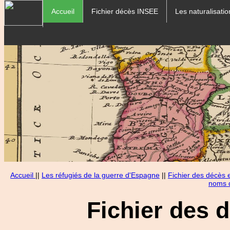
Accueil
Fichier décès INSEE
Les naturalisatio
Accueil
||
Les réfugiés de la guerre d'Espagne
||
Fichier des décès
noms d
Fichier des 