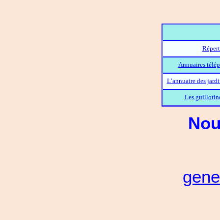
Répert
Annuaires télép
L’annuaire des jard
Les guillotin
Nou
gene