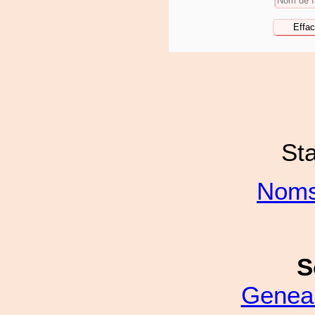
Sta
Noms
S
Genea