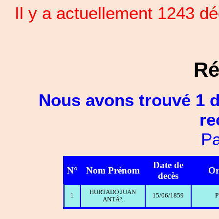
Il y a actuellement 1243 
Ré
Nous avons trouvé 1 d
re
Pa
Date de
N°
Nom Prénom
Or
decès
HURTADO JUAN
1
15/06/1859
P
ANTÂº.