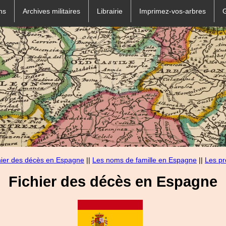
ns
Archives militaires
Librairie
Imprimez-vos-arbres
hier des décès en Espagne
||
Les noms de famille en Espagne
||
Les p
Fichier des décès en Espagne