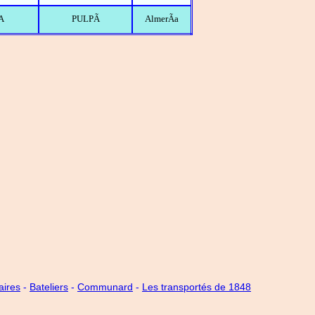
A
PULPÃ
AlmerÃ­a
aires
-
Bateliers
-
Communard
-
Les transportés de 1848