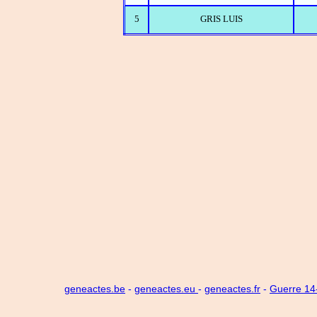
5
GRIS LUIS
geneactes.be
-
geneactes.eu
-
geneactes.fr
-
Guerre 1