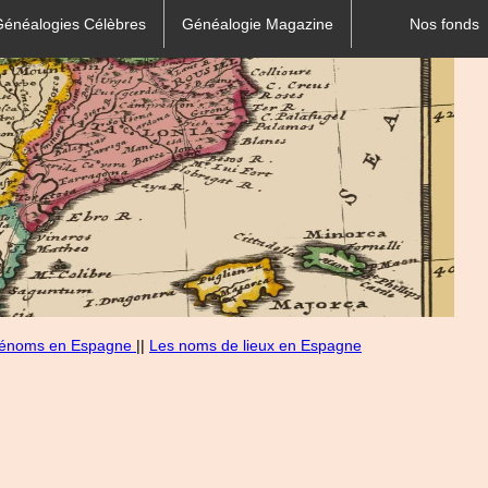
Généalogies Célèbres
Généalogie Magazine
Nos fonds
rénoms en Espagne
||
Les noms de lieux en Espagne