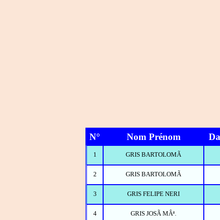
N°
Nom Prénom
Da
1
GRIS BARTOLOMÃ
2
GRIS BARTOLOMÃ
3
GRIS FELIPE NERI
4
GRIS JOSÃ MÂª.