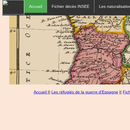
Accueil
Fichier décès INSEE
Les naturalisatio
Accueil
||
Les réfugiés de la guerre d'Espagne
||
Fic