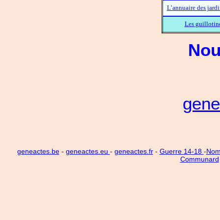
L’annuaire des jard
Les guillotin
Nou
gene
geneactes.be
-
geneactes.eu
-
geneactes.fr
-
Guerre 14-18
-
Noms
Communard