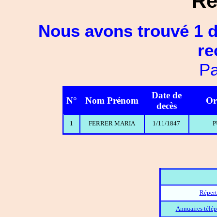
Ré
Nous avons trouvé 1 d
re
Pa
Date de
N°
Nom Prénom
Or
decès
1
FERRER MARIA
1/11/1847
P
Répert
Annuaires télép