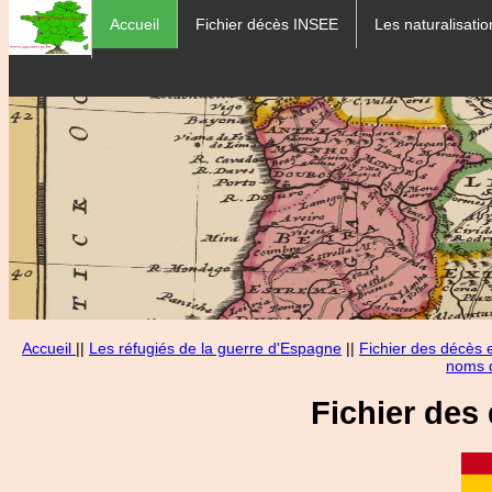
Accueil
Fichier décès INSEE
Les naturalisatio
Accueil
||
Les réfugiés de la guerre d'Espagne
||
Fichier des décès
noms d
Fichier des