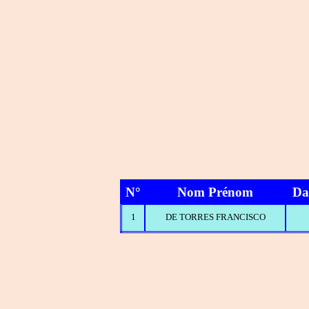
N°
Nom Prénom
Da
1
DE TORRES FRANCISCO