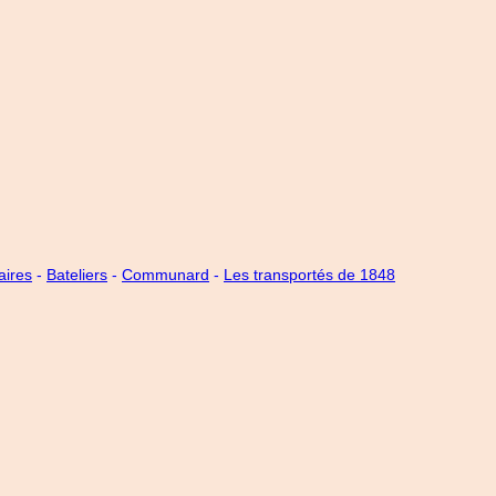
aires
-
Bateliers
-
Communard
-
Les transportés de 1848