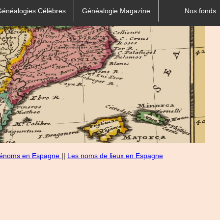
Généalogies Célèbres
Généalogie Magazine
Nos fonds
rénoms en Espagne
||
Les noms de lieux en Espagne