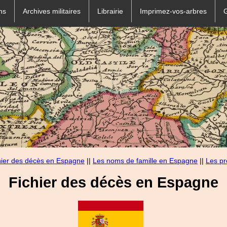
ns
Archives militaires
Librairie
Imprimez-vos-arbres
hier des décès en Espagne
||
Les noms de famille en Espagne
||
Les p
Fichier des décès en Espagne