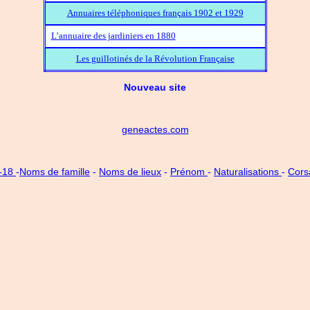
Annuaires téléphoniques français 1902 et 1929
L’annuaire des jardiniers en 1880
Les guillotinés de la Révolution Française
Nouveau site
geneactes.com
4-18
-
Noms de famille
-
Noms de lieux
-
Prénom
-
Naturalisations
-
Cors