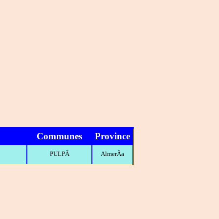
Communes
Province
PULPÃ
AlmerÃ­a