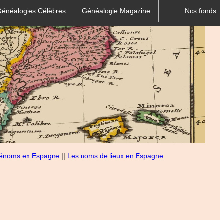
Généalogies Célèbres
Généalogie Magazine
Nos fonds
rénoms en Espagne
||
Les noms de lieux en Espagne