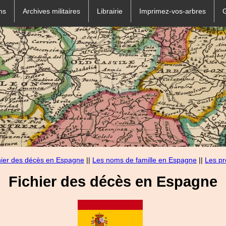
ns
Archives militaires
Librairie
Imprimez-vos-arbres
hier des décès en Espagne
||
Les noms de famille en Espagne
||
Les p
Fichier des décès en Espagne