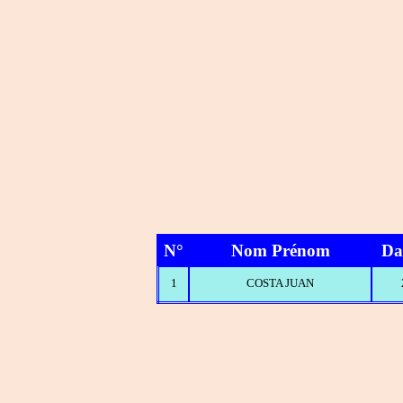
N°
Nom Prénom
Da
1
COSTA JUAN