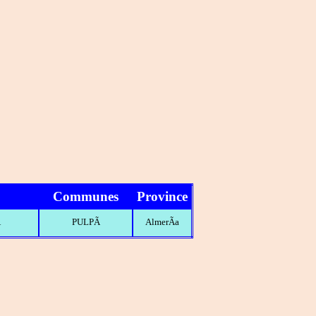
Communes
Province
A
PULPÃ
AlmerÃ­a