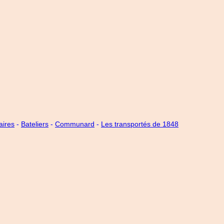
aires
-
Bateliers
-
Communard
-
Les transportés de 1848