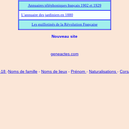
Annuaires téléphoniques français 1902 et 1929
L’annuaire des jardiniers en 1880
Les guillotinés de la Révolution Française
Nouveau site
geneactes.com
4-18
-
Noms de famille
-
Noms de lieux
-
Prénom
-
Naturalisations
-
Cors