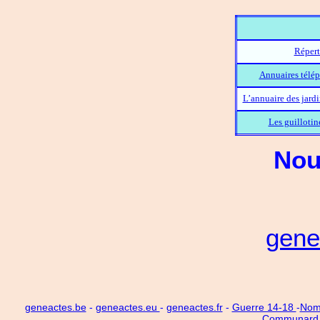
Répert
Annuaires télép
L’annuaire des jard
Les guillotin
Nou
gene
geneactes.be
-
geneactes.eu
-
geneactes.fr
-
Guerre 14-18
-
Noms
Communard