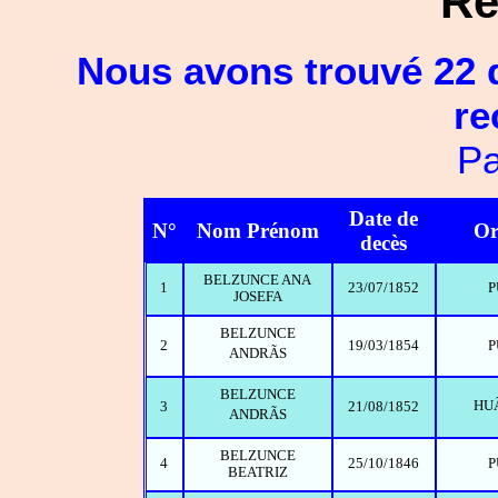
Ré
Nous avons trouvé 22 
re
Pa
Date de
N°
Nom Prénom
Or
decès
BELZUNCE ANA
1
23/07/1852
P
JOSEFA
BELZUNCE
2
19/03/1854
P
ANDRÃS
BELZUNCE
HU
3
21/08/1852
ANDRÃS
BELZUNCE
4
25/10/1846
P
BEATRIZ