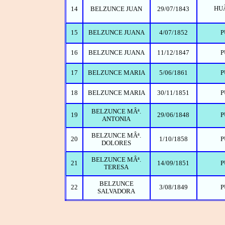
HU
14
BELZUNCE JUAN
29/07/1843
15
BELZUNCE JUANA
4/07/1852
P
16
BELZUNCE JUANA
11/12/1847
P
17
BELZUNCE MARIA
5/06/1861
P
18
BELZUNCE MARIA
30/11/1851
P
BELZUNCE MÂª.
19
29/06/1848
P
ANTONIA
BELZUNCE MÂª.
20
1/10/1858
P
DOLORES
BELZUNCE MÂª.
21
14/09/1851
P
TERESA
BELZUNCE
22
3/08/1849
P
SALVADORA