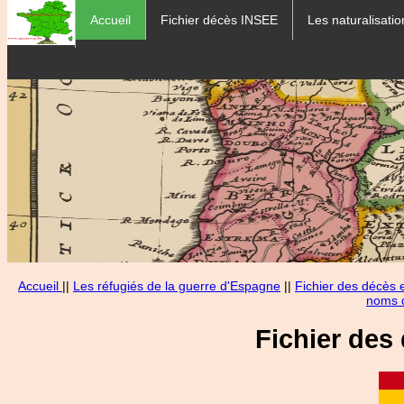
Accueil
Fichier décès INSEE
Les naturalisatio
Accueil
||
Les réfugiés de la guerre d'Espagne
||
Fichier des décès
noms d
Fichier des