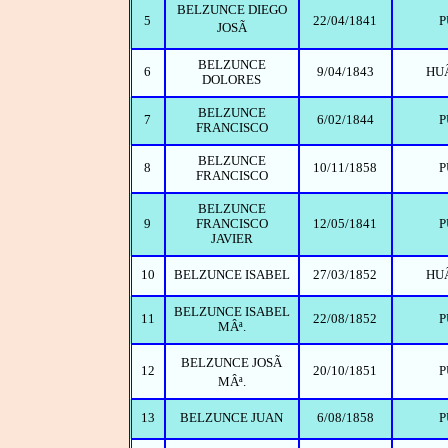
BELZUNCE DIEGO
5
22/04/1841
P
JOSÃ
BELZUNCE
6
9/04/1843
HU
DOLORES
BELZUNCE
7
6/02/1844
P
FRANCISCO
BELZUNCE
8
10/11/1858
P
FRANCISCO
BELZUNCE
9
FRANCISCO
12/05/1841
P
JAVIER
10
BELZUNCE ISABEL
27/03/1852
HU
BELZUNCE ISABEL
11
22/08/1852
P
MÂª.
BELZUNCE JOSÃ
12
20/10/1851
P
MÂª.
13
BELZUNCE JUAN
6/08/1858
P