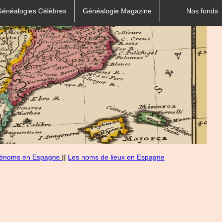
Généalogies Célèbres
Généalogie Magazine
Nos fonds
rénoms en Espagne
||
Les noms de lieux en Espagne