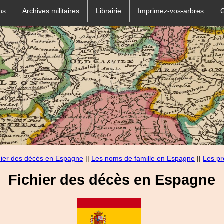
ns
Archives militaires
Librairie
Imprimez-vos-arbres
hier des décès en Espagne
||
Les noms de famille en Espagne
||
Les p
Fichier des décès en Espagne